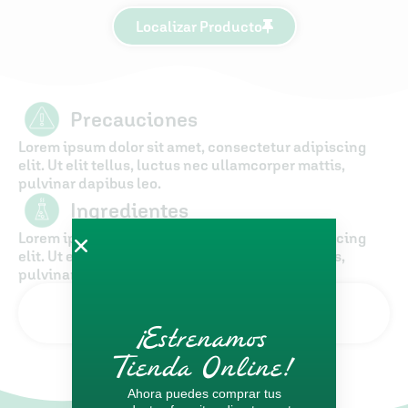
Pestaña #3
Localizar Producto
Precauciones
Lorem ipsum dolor sit amet, consectetur adipiscing
elit. Ut elit tellus, luctus nec ullamcorper mattis,
pulvinar dapibus leo.
Ingredientes
Lorem ipsum dolor sit amet, consectetur adipiscing
elit. Ut elit tellus, luctus nec ullamcorper mattis,
pulvinar dapibus leo.
HOJA DE INGREDIENTES
¡Estrenamos
Tienda Online!
Ahora puedes comprar tus